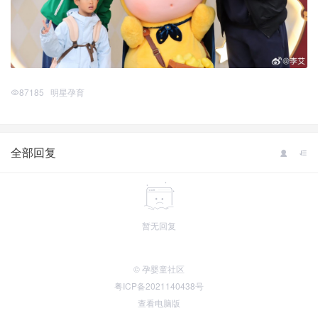
87185
明星孕育
全部回复
暂无回复
© 孕婴童社区
粤ICP备2021140438号
查看电脑版